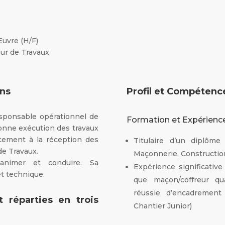
Œuvre (H/F)
ur de Travaux
ons
Profil et Compéten
sponsable opérationnel de
Formation et Expérienc
 bonne exécution des travaux
cement à la réception des
Titulaire d’un diplô
de Travaux.
Maçonnerie, Constructi
animer et conduire. Sa
Expérience significativ
et technique.
que maçon/coffreur qu
réussie d’encadrement
t réparties en trois
Chantier Junior)