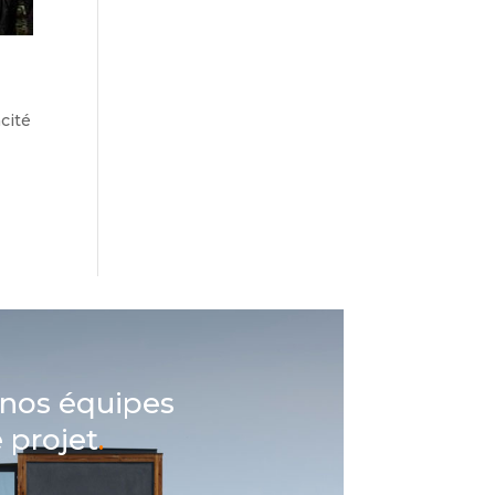
acité
 nos équipes
 projet
.