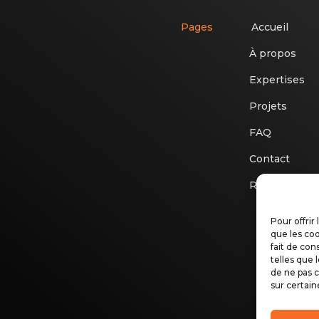
Pages
Accueil
À propos
Expertises
Projets
FAQ
Contact
Recrutement
Pour offrir
que les coo
fait de con
telles que 
de ne pas c
sur certain
Mentions 